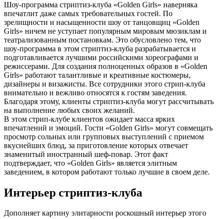
Шоу-программа стриптиз-клуба «Golden Girls» наверняка
впечатлит даже самых требовательных гостей. По
зрелищности и насыщенности шоу от танцовщиц «Golden
Girls» ничем не уступает популярным мировым мюзиклам и
театрализованным постановкам. Это обусловлено тем, что
шоу-программа в этом стриптиз-клуба разрабатывается и
подготавливается лучшими российскими хореографами и
режиссерами. Для создания полноценных образов в «Golden
Girls» работают талантливые и креативные костюмеры,
дизайнеры и визажисты. Все сотрудники этого стрип-клуба
внимательно и вежливо относятся к гостям заведения.
Благодаря этому, клиенты стриптиз-клуба могут рассчитывать
на выполнение любых своих желаний.
В этом стрип-клубе клиентов ожидает масса ярких
впечатлений и эмоций. Гости «Golden Girls» могут совмещать
просмотр сольных или групповых выступлений с приемом
вкуснейших блюд, за приготовление которых отвечает
знаменитый иностранный шеф-повар. Этот факт
подтверждает, что «Golden Girls» является элитным
заведением, в котором работают только лучшие в своем деле.
Интерьер стриптиз-клуба
Дополняет картину элитарности роскошный интерьер этого