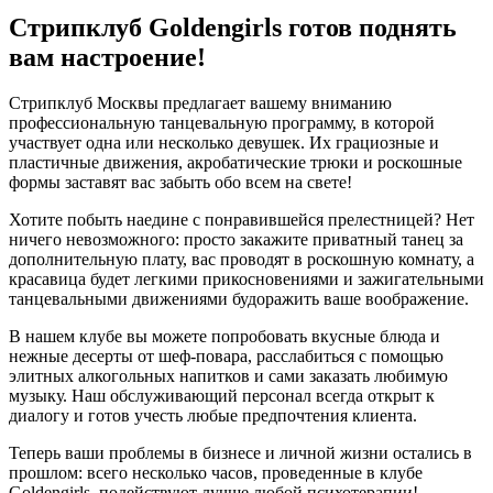
Стрипклуб Goldengirls готов поднять
вам настроение!
Стрипклуб Москвы предлагает вашему вниманию
профессиональную танцевальную программу, в которой
участвует одна или несколько девушек. Их грациозные и
пластичные движения, акробатические трюки и роскошные
формы заставят вас забыть обо всем на свете!
Хотите побыть наедине с понравившейся прелестницей? Нет
ничего невозможного: просто закажите приватный танец за
дополнительную плату, вас проводят в роскошную комнату, а
красавица будет легкими прикосновениями и зажигательными
танцевальными движениями будоражить ваше воображение.
В нашем клубе вы можете попробовать вкусные блюда и
нежные десерты от шеф-повара, расслабиться с помощью
элитных алкогольных напитков и сами заказать любимую
музыку. Наш обслуживающий персонал всегда открыт к
диалогу и готов учесть любые предпочтения клиента.
Теперь ваши проблемы в бизнесе и личной жизни остались в
прошлом: всего несколько часов, проведенные в клубе
Goldengirls, подействуют лучше любой психотерапии!