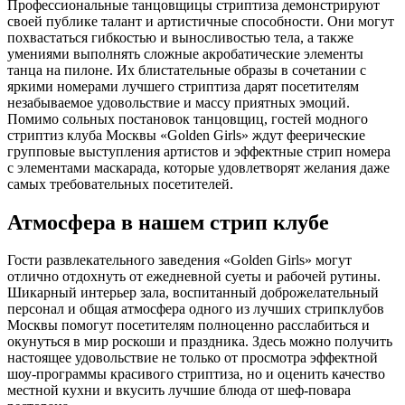
Профессиональные танцовщицы стриптиза демонстрируют
своей публике талант и артистичные способности. Они могут
похвастаться гибкостью и выносливостью тела, а также
умениями выполнять сложные акробатические элементы
танца на пилоне. Их блистательные образы в сочетании с
яркими номерами лучшего стриптиза дарят посетителям
незабываемое удовольствие и массу приятных эмоций.
Помимо сольных постановок танцовщиц, гостей модного
стриптиз клуба Москвы «Golden Girls» ждут феерические
групповые выступления артистов и эффектные стрип номера
с элементами маскарада, которые удовлетворят желания даже
самых требовательных посетителей.
Атмосфера в нашем стрип клубе
Гости развлекательного заведения «Golden Girls» могут
отлично отдохнуть от ежедневной суеты и рабочей рутины.
Шикарный интерьер зала, воспитанный доброжелательный
персонал и общая атмосфера одного из лучших стрипклубов
Москвы помогут посетителям полноценно расслабиться и
окунуться в мир роскоши и праздника. Здесь можно получить
настоящее удовольствие не только от просмотра эффектной
шоу-программы красивого стриптиза, но и оценить качество
местной кухни и вкусить лучшие блюда от шеф-повара