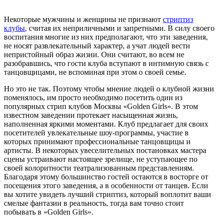
Некоторые мужчины и женщины не признают
стриптиз
клубы
, считая их неприличными и запретными. В силу своего
воспитания многие из них предполагают, что эти заведения,
не носят развлекательный характер, а учат людей вести
непристойный образ жизни. Они считают, во всем не
разобравшись, что гости клуба вступают в интимную связь с
танцовщицами, не вспоминая при этом о своей семье.
Но это не так. Поэтому чтобы мнение людей о клубной жизни
поменялось, им просто необходимо посетить один из
популярных стрип клубов Москвы «Golden Girls». В этом
известном заведении протекает насыщенная жизнь,
наполненная яркими моментами. Клуб предлагает для своих
посетителей увлекательные шоу-программы, участие в
которых принимают профессиональные танцовщицы и
артисты. В некоторых увеселительных постановках мастера
сцены устраивают настоящее зрелище, не уступающее по
своей колоритности театрализованным представлениям.
Благодаря этому большинство гостей остаются в восторге от
посещения этого заведения, а в особенности от танцев. Если
вы хотите увидеть лучший стриптиз, который воплотит ваши
смелые фантазии в реальность, тогда вам точно стоит
побывать в «Golden Girls».